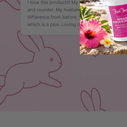
I love this product!!! My breast feel fuller
and rounder. My husband could tell the
difference from before. No side effects
which is a plus. Loving the results!!!