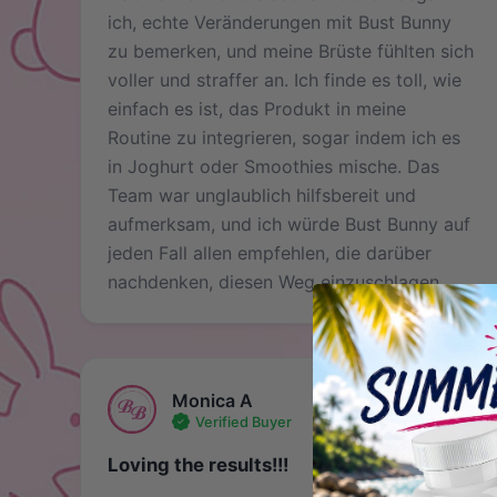
ich, echte Veränderungen mit Bust Bunny
zu bemerken, und meine Brüste fühlten sich
voller und straffer an. Ich finde es toll, wie
einfach es ist, das Produkt in meine
Routine zu integrieren, sogar indem ich es
in Joghurt oder Smoothies mische. Das
Team war unglaublich hilfsbereit und
aufmerksam, und ich würde Bust Bunny auf
jeden Fall allen empfehlen, die darüber
nachdenken, diesen Weg einzuschlagen.
Monica A
Verified Buyer
März 6, 2026
Loving the results!!!