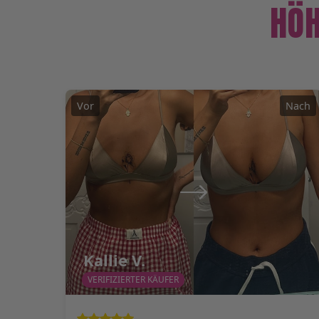
HÖ
Vor
Nach
Kallie V.
VERIFIZIERTER KÄUFER