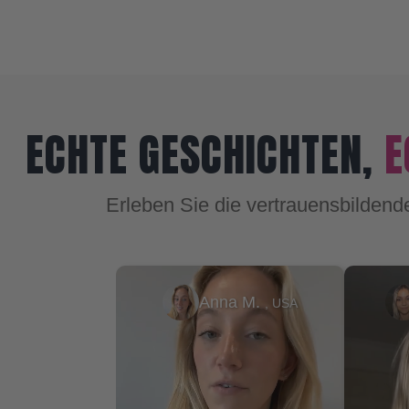
ECHTE GESCHICHTEN,
E
Erleben Sie die vertrauensbildend
.
Makayla S.
Ja
, USA
, AU