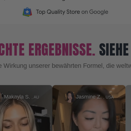
CHTE ERGEBNISSE.
SIEHE
e Wirkung unserer bewährten Formel, die welt
smine Z.
Jessica E.
, USA
, USA