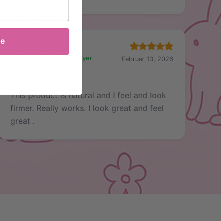
be
Kimberly L
Verified Buyer
Februar 13, 2026
I feel great!
This product is natural and I feel and look
firmer. Really works. I look great and feel
great .