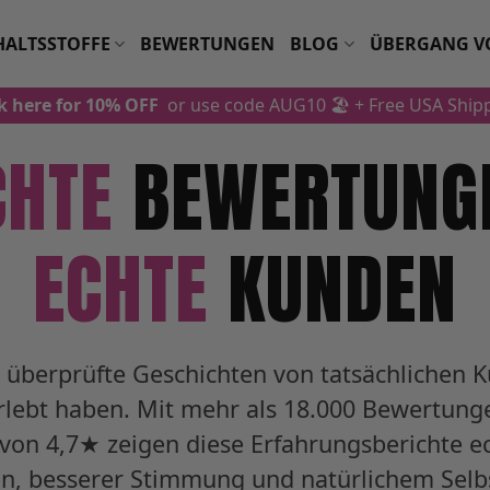
HALTSSTOFFE
BEWERTUNGEN
BLOG
ÜBERGANG V
ck here for 10% OFF
or use code AUG10 🏖️
+ Free USA Ship
CHTE
BEWERTUNG
ECHTE
KUNDEN
d überprüfte Geschichten von tatsächlichen K
rlebt haben. Mit mehr als 18.000 Bewertun
von 4,7★ zeigen diese Erfahrungsberichte e
en, besserer Stimmung und natürlichem Selb