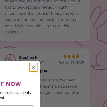
effects and the results are fantastic but it
has to be used as directed. I highly
recommend this product to anyone who
wants a more voluptuous look at a great
cost. I will be continuing to use this
definitely!
Stephen R
Verified Buyer
Februar 20, 2026
Thank you so much 💋
I had very small beasts, since I've been
FF NOW
using bust bunny . There is a noticeable
e exclusive deals
change as I watch my girls become fuller
os!
and it is a great feeling.
Thank you.