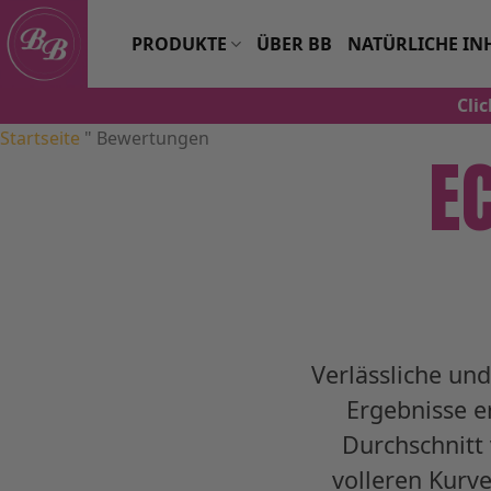
Zum
Inhalt
PRODUKTE
ÜBER BB
NATÜRLICHE IN
springen
Cli
Startseite
"
Bewertungen
E
Verlässliche un
Ergebnisse e
Durchschnitt 
volleren Kurv