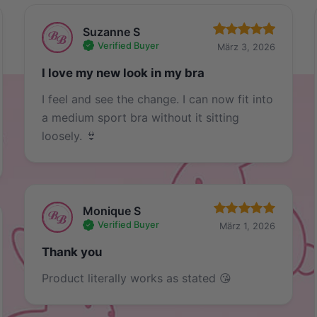
Suzanne S
Verified Buyer
März 3, 2026
I love my new look in my bra
I feel and see the change. I can now fit into
a medium sport bra without it sitting
loosely. 👙
Monique S
Verified Buyer
März 1, 2026
Thank you
Product literally works as stated 😘