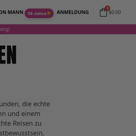
0
ON MANN ZU FRAU
ANMELDUNG
$
0.00
★
25 Jahre
ping!
EN
unden, die echte
gen und einem
chte Reisen zu
stbewusstsein.