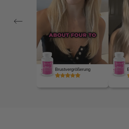
erung
Brustvergrößerung
Brust