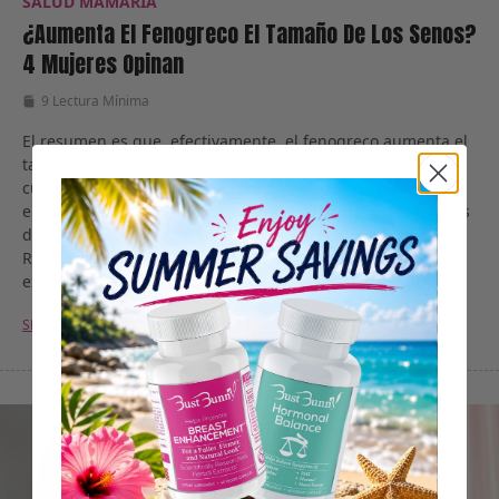
SALUD MAMARIA
¿Aumenta El Fenogreco El Tamaño De Los Senos?
4 Mujeres Opinan
9 Lectura Mínima
El resumen es que, efectivamente, el fenogreco aumenta el
tamaño de los senos. Pero, espera, hay más. No hay dos
cuerpos de mujer iguales. El suplemento de fenogreco que
eligen, su consistencia en tomar el fenogreco, y sus hábitos
de vida de apoyo todos juegan un papel en el nivel de
Realce del busto que experimentarán. Hoy, no vamos a
explorar
SEGUIR LEYENDO