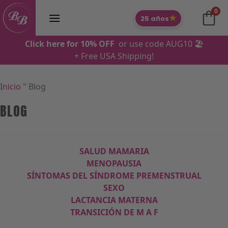
Ir
0
al
★
25 años
contenido
Click here for 10% OFF
or use code AUG10 🏖️
+ Free USA Shipping!
Inicio
"
Blog
BLOG
SALUD MAMARIA
MENOPAUSIA
SÍNTOMAS DEL SÍNDROME PREMENSTRUAL
SEXO
LACTANCIA MATERNA
TRANSICIÓN
DE M A F