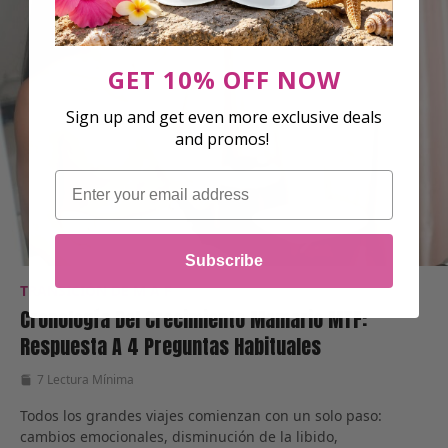
GET 10% OFF NOW
Sign up and get even more exclusive deals
and promos!
Email
Subscribe
TRANSICIÓN DE M A F
Cronología Del Crecimiento Mamario MTF:
Respuesta A 4 Preguntas Habituales
7 Lectura Mínima
Todos los grandes viajes comienzan con un solo paso:
cambios emocionales, disminución de la libido,