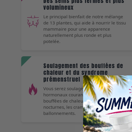
Des seins plus fermes et plus
volumineux
Le principal bienfait de notre mélange
de 13 plantes, qui aide à nourrir le tissu
mammaire pour une apparence
naturellement plus ronde et plus
potelée.
Soulagement des bouffées de
chaleur et du syndrome
prémenstruel
Vous serez soulagé des problèmes
hormonaux courants tels que les
bouffées de chaleur, les sueurs
nocturnes, les crampes et les
ballonnements.