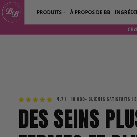
Skip
to
PRODUITS
À PROPOS DE BB
INGRÉDI
content
Cli
4.7 |
18 000+ CLIENTS SATISFAITS
| 
DES SEINS PLU