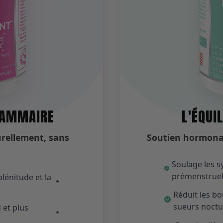
MAMMAIRE
L'ÉQUI
rellement, sans
Soutien hormonal
Soulage les
prémenstruel
lénitude et la
*
Réduit les bo
sueurs noct
 et plus
*