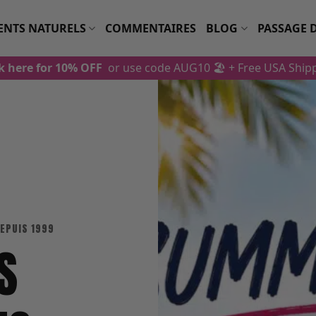
ENTS NATURELS
COMMENTAIRES
BLOG
PASSAGE 
ck here for 10% OFF
or use code AUG10 🏖️
+ Free USA Ship
DEPUIS 1999
S