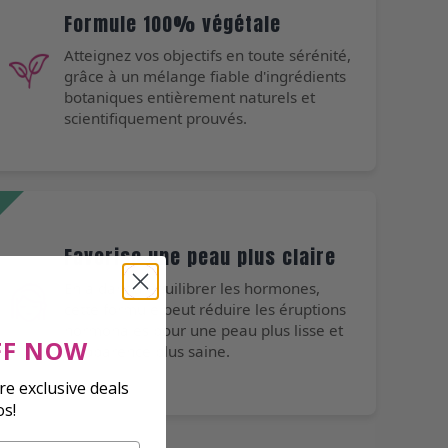
Formule 100% végétale
Atteignez vos objectifs en toute sérénité,
grâce à un mélange fiable d'ingrédients
botaniques entièrement naturels et
scientifiquement prouvés.
Favorise une peau plus claire
En aidant à équilibrer les hormones,
cette formule peut réduire les éruptions
hormonales pour une peau plus lisse et
FF NOW
d'apparence plus saine.
e exclusive deals
os!