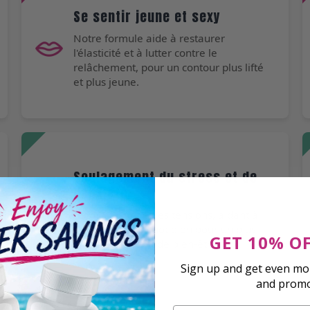
Se sentir jeune et sexy
Notre formule aide à restaurer
l'élasticité et à lutter contre le
relâchement, pour un contour plus lifté
et plus jeune.
Soulagement du stress et de
l'anxiété
Calme l'esprit et les tensions, aidant à
gérer le stress quotidien pour un plus
GET 10% O
grand sentiment de bien-être.
Sign up and get even mor
and prom