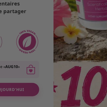
ntaires
de partager
de «
AUG10
»
UJOURD'HUI