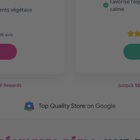
Favorise l'éq
calme
ients végétaux
36 avis
BB Rewards
Jusqu'à
12